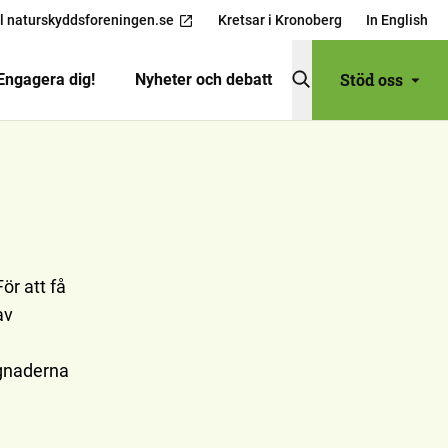
ll naturskyddsforeningen.se
Kretsar i Kronoberg
In English
Stöd oss
Engagera dig!
Nyheter och debatt
ör att få
av
ggnaderna