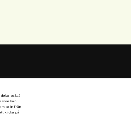
i delar också
s som kan
amlat in från
tt klicka på