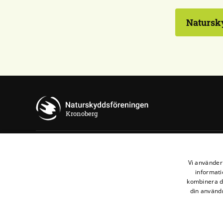
Natursky
Kronoberg
Kontakta oss
Vi använder 
informati
Naturskyddsföreningen Kronoberg
kombinera de
din användn
Maila oss