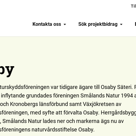
Ti
Kontakta oss
Sök projektbidrag
by
rskyddsföreningen var tidigare ägare till Osaby Säteri. F
lt inflytande grundades föreningen Smålands Natur 1994 
och Kronobergs länsförbund samt Växjökretsen av
föreningen, med syfte att förvalta Osaby. Herrgårdsby
, Smålands Natur lades ner och markerna ägs nu av
föreningens naturvårdsstiftelse Osaby.